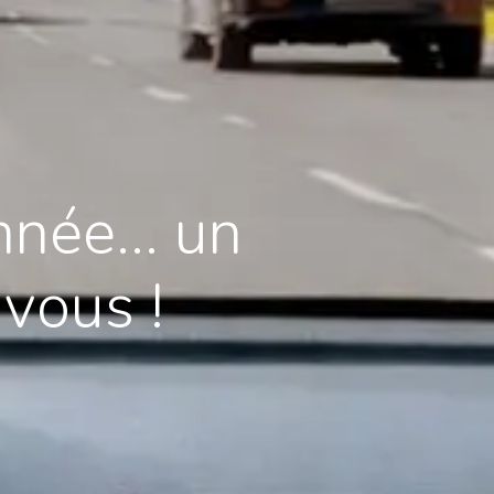
née... un
vous !