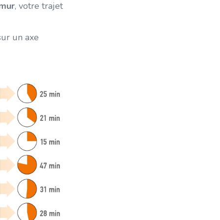
amur
, votre trajet
 sur un axe