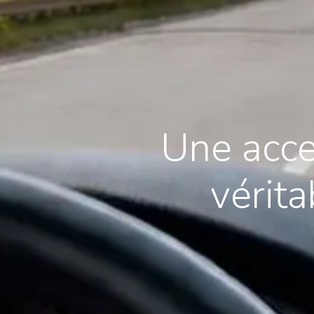
Une acce
vérit