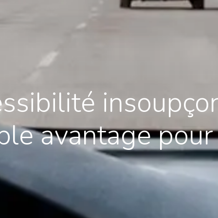
ssibilité insoupçon
able avantage pour 