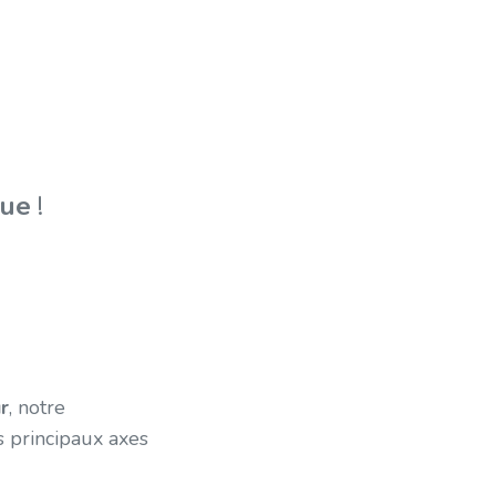
que
!
r
, notre
s principaux axes